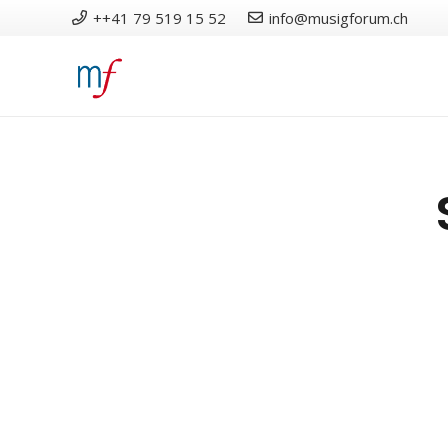
++41 79 519 15 52
info@musigforum.ch